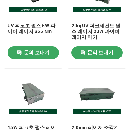
VR 쇼
UV 피코초 펄스 5W 파
20uj UV 피코세컨드 펄
이버 레이저 355 Nm
스 레이저 20W 파이버
회사 소개
레이저 마커
문의 보내기
문의 보내기
공장 견학
품질 관리
문의하기
조회를 요청하다
녹색 파이버 레이저
15W 피코초 펄스 레이
2.0mm 레이저 조각기