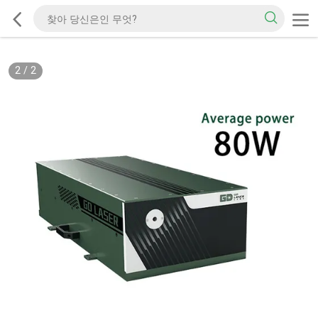
2
/
2