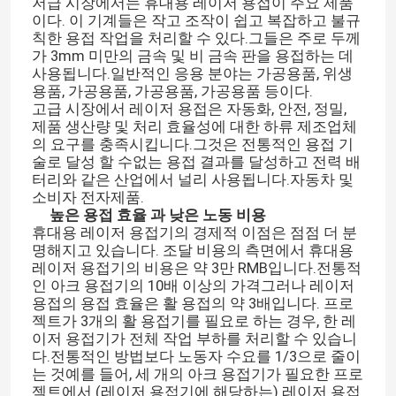
저급 시장에서는 휴대용 레이저 용접이 주요 제품
이다. 이 기계들은 작고 조작이 쉽고 복잡하고 불규
칙한 용접 작업을 처리할 수 있다.그들은 주로 두께
가 3mm 미만의 금속 및 비 금속 판을 용접하는 데
사용됩니다.일반적인 응용 분야는 가공용품, 위생
용품, 가공용품, 가공용품, 가공용품 등이다.
고급 시장에서 레이저 용접은 자동화, 안전, 정밀,
제품 생산량 및 처리 효율성에 대한 하류 제조업체
의 요구를 충족시킵니다.그것은 전통적인 용접 기
술로 달성 할 수없는 용접 결과를 달성하고 전력 배
터리와 같은 산업에서 널리 사용됩니다.자동차 및
소비자 전자제품.
높은 용접 효율 과 낮은 노동 비용
휴대용 레이저 용접기의 경제적 이점은 점점 더 분
명해지고 있습니다. 조달 비용의 측면에서 휴대용
레이저 용접기의 비용은 약 3만 RMB입니다.전통적
인 아크 용접기의 10배 이상의 가격그러나 레이저
용접의 용접 효율은 활 용접의 약 3배입니다. 프로
젝트가 3개의 활 용접기를 필요로 하는 경우, 한 레
이저 용접기가 전체 작업 부하를 처리할 수 있습니
다.전통적인 방법보다 노동자 수요를 1/3으로 줄이
는 것예를 들어, 세 개의 아크 용접기가 필요한 프로
젝트에서 (레이저 용접기에 해당하는) 레이저 용접