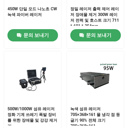
450W 단일 모드 나노초 CW
정밀 레이저 출력 제어 레이
녹색 파이버 레이저
저 장애물 제거 300W 레이
저 전력 및 호스트 크기 711
* 601 * 354mm
문의 보내기
문의 보내기
집
제품
500W/1000W 섬유 레이저
녹색 섬유 레이저
정화 기계 쓰레기 폭발 장비
705×368×161 물 냉각 점 둥
를 위한 장애물 및 강강 제거
글기 90% 전체 크기
비디오
기
705×368×161