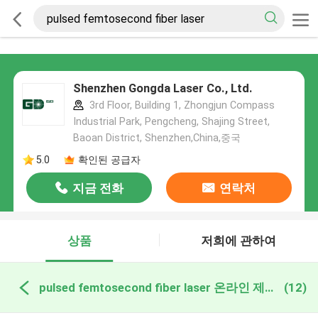
Shenzhen Gongda Laser Co., Ltd.
3rd Floor, Building 1, Zhongjun Compass
Industrial Park, Pengcheng, Shajing Street,
Baoan District, Shenzhen,China,중국
5.0
확인된 공급자
지금 전화
연락처
상품
저희에 관하여
pulsed femtosecond fiber laser 온라인 제조
(12)