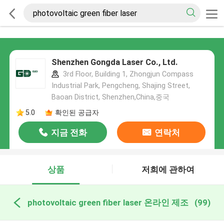
Shenzhen Gongda Laser Co., Ltd.
3rd Floor, Building 1, Zhongjun Compass
Industrial Park, Pengcheng, Shajing Street,
Baoan District, Shenzhen,China,중국
5.0
확인된 공급자
지금 전화
연락처
상품
저희에 관하여
photovoltaic green fiber laser 온라인 제조
(99)